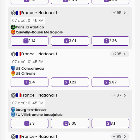
France - National 1
+195
07 août 01:45 PM
Paris 13 Atletico
Quevilly-Rouen Métropole
1
3.14
x
3.01
2
2.36
France - National 1
+205
07 août 01:45 PM
US Concarneau
US Orleans
1
2.4
x
3.23
2
2.87
France - National 1
+197
07 août 01:45 PM
Bourg-en-Bresse
FC Villefranche Beaujolais
1
2.3
x
3.05
2
3.1
France - National 1
+199