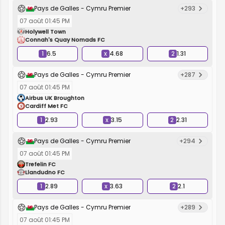
Pays de Galles - Cymru Premier
+293
07 août 01:45 PM
Holywell Town
Connah's Quay Nomads FC
1
6.5
x
4.68
2
1.31
Pays de Galles - Cymru Premier
+287
07 août 01:45 PM
Airbus UK Broughton
Cardiff Met FC
1
2.93
x
3.15
2
2.31
Pays de Galles - Cymru Premier
+294
07 août 01:45 PM
Trefelin FC
Llandudno FC
1
2.89
x
3.63
2
2.1
Pays de Galles - Cymru Premier
+289
07 août 01:45 PM