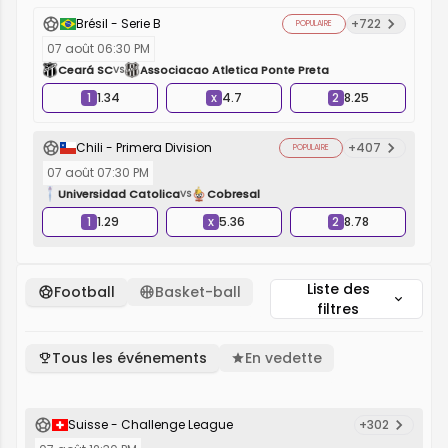
Brésil - Serie B
+722
POPULAIRE
07 août 06:30 PM
Ceará SC
Associacao Atletica Ponte Preta
VS
1
1.34
x
4.7
2
8.25
Chili - Primera Division
+407
POPULAIRE
07 août 07:30 PM
Universidad Catolica
Cobresal
VS
1
1.29
x
5.36
2
8.78
Liste des
Football
Basket-ball
filtres
Tous les événements
En vedette
Suisse - Challenge League
+302