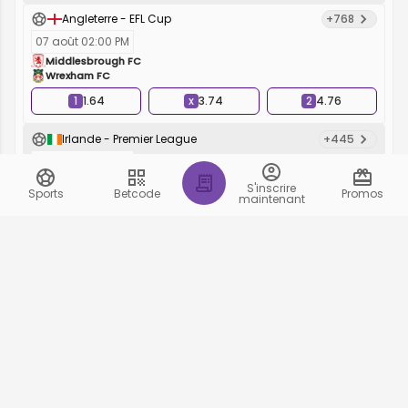
Angleterre - EFL Cup
+768
07 août 02:00 PM
Middlesbrough FC
Wrexham FC
1
1.64
x
3.74
2
4.76
Irlande - Premier League
+445
07 août 02:00 PM
Shamrock Rovers FC
S'inscrire
Sports
Betcode
Promos
Dundalk FC
maintenant
1
1.64
x
3.88
2
4.8
Portugal - Liga 3
+138
07 août 02:00 PM
USC Paredes
Vitoria SC B
1
1.85
x
2.95
2
3.73
Portugal - Primeira Liga
+1127
07 août 02:15 PM