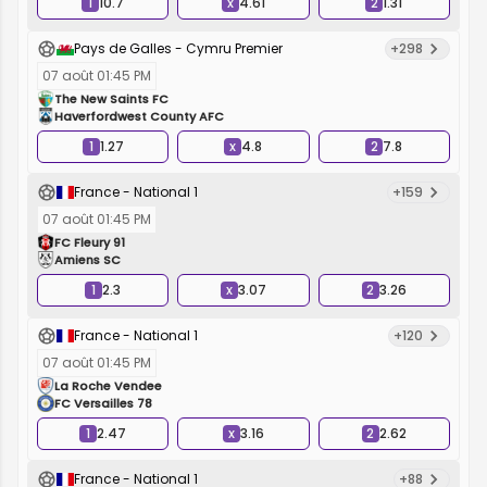
1
10.7
x
4.61
2
1.31
Pays de Galles - Cymru Premier
+298
07 août 01:45 PM
The New Saints FC
Haverfordwest County AFC
1
1.27
x
4.8
2
7.8
France - National 1
+159
07 août 01:45 PM
FC Fleury 91
Amiens SC
1
2.3
x
3.07
2
3.26
France - National 1
+120
07 août 01:45 PM
La Roche Vendee
FC Versailles 78
1
2.47
x
3.16
2
2.62
France - National 1
+88