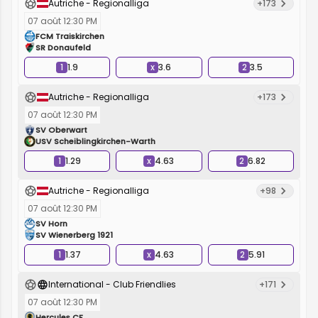
Autriche - Regionalliga
+173
07 août 12:30 PM
FCM Traiskirchen
SR Donaufeld
1
1.9
x
3.6
2
3.5
Autriche - Regionalliga
+173
07 août 12:30 PM
SV Oberwart
USV Scheiblingkirchen-Warth
1
1.29
x
4.63
2
6.82
Autriche - Regionalliga
+98
07 août 12:30 PM
SV Horn
SV Wienerberg 1921
1
1.37
x
4.63
2
5.91
International - Club Friendlies
+171
07 août 12:30 PM
Hercules CF