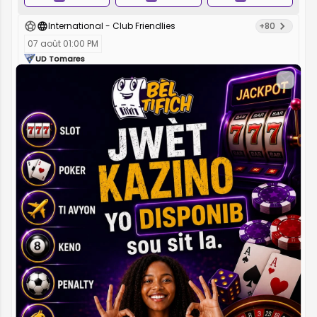
International - Club Friendlies
+80
07 août 01:00 PM
UD Tomares
Club Atletico Central
1
2.5
x
3.25
2
2.54
Close
Suisse - Challenge League
+304
07 août 01:15 PM
Etoile Carouge FC
Neuchâtel Xamax FCS
1
2.44
x
3.61
2
2.46
Suisse - Challenge League
+315
07 août 01:15 PM
FC Aarau
FC Stade Nyonnais
1
1.3
x
4.67
2
Allemagne - Bundesliga 2
+560