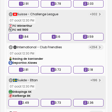
1
2.91
x
3.78
2
2.03
Suisse - Challenge League
+302
07 août 12:30 PM
FC Winterthur
FC Wil 1900
1
1.84
x
3.6
2
3.59
International - Club Friendlies
+294
07 août 12:30 PM
Racing de Santander
Deportivo Alaves
1
2.81
x
3.72
2
2.18
Suède - Ettan
+196
07 août 12:30 PM
Enkopings SK
Karlbergs BK
1
2.49
x
3.73
2
2.36