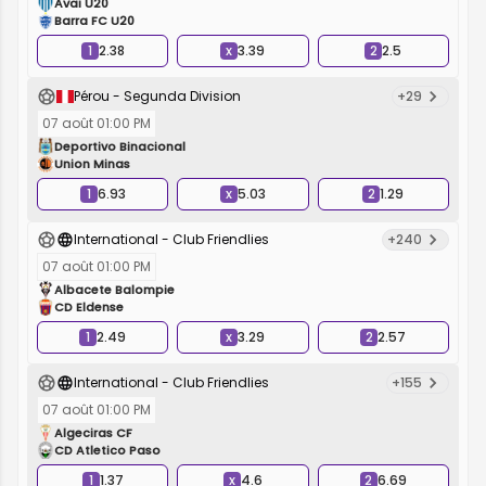
Avai U20
Barra FC U20
1
2.38
x
3.39
2
2.5
Pérou - Segunda Division
+29
07 août 01:00 PM
Deportivo Binacional
Union Minas
1
6.93
x
5.03
2
1.29
International - Club Friendlies
+240
07 août 01:00 PM
Albacete Balompie
CD Eldense
1
2.49
x
3.29
2
2.57
International - Club Friendlies
+155
07 août 01:00 PM
Algeciras CF
CD Atletico Paso
1
1.37
x
4.6
2
6.69