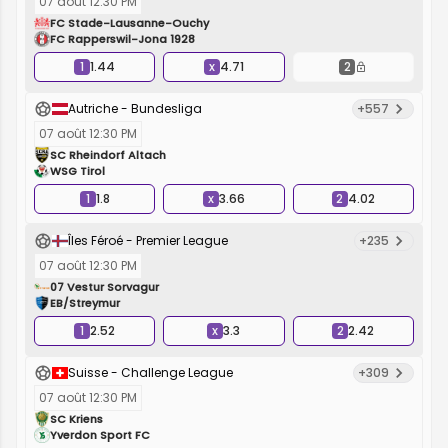
07 août 12:30 PM
FC Stade-Lausanne-Ouchy
FC Rapperswil-Jona 1928
1
1.44
x
4.71
2
Autriche - Bundesliga
+557
07 août 12:30 PM
SC Rheindorf Altach
WSG Tirol
1
1.8
x
3.66
2
4.02
Îles Féroé - Premier League
+235
07 août 12:30 PM
07 Vestur Sorvagur
EB/Streymur
1
2.52
x
3.3
2
2.42
Suisse - Challenge League
+309
07 août 12:30 PM
SC Kriens
Yverdon Sport FC