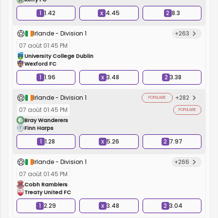
1
1.42
x
4.45
2
8.3
Irlande - Division 1
+263
07 août 01:45 PM
University College Dublin
Wexford FC
1
1.96
x
3.48
2
3.38
Irlande - Division 1
+282
POPULAIRE
07 août 01:45 PM
POPULAIRE
Bray Wanderers
Finn Harps
1
1.28
x
5.26
2
7.97
Irlande - Division 1
+266
07 août 01:45 PM
Cobh Ramblers
Treaty United FC
1
2.29
x
3.48
2
3.04