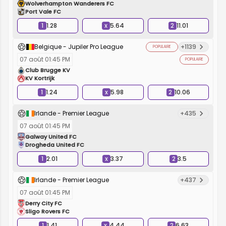
Wolverhampton Wanderers FC
Port Vale FC
1
1.28
x
5.64
2
11.01
Belgique - Jupiler Pro League
+1139
POPULAIRE
07 août 01:45 PM
POPULAIRE
Club Brugge KV
KV Kortrijk
1
1.24
x
5.98
2
10.06
Irlande - Premier League
+435
07 août 01:45 PM
Galway United FC
Drogheda United FC
1
2.01
x
3.37
2
3.5
Irlande - Premier League
+437
07 août 01:45 PM
Derry City FC
Sligo Rovers FC
1
1.41
x
4.44
2
6.63