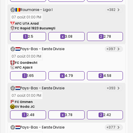
Roumanie - Liga I
+382
07 août 01:00 PM
AFC UTA Arad
FC Rapid 1923 Bucureşti
1
2.5
x
3.08
2
2.78
Pays-Bas - Eerste Divisie
+397
07 août 01:00 PM
FC Dordrecht
AFC Ajax II
1
1.65
x
4.79
2
4.58
Pays-Bas - Eerste Divisie
+393
07 août 01:00 PM
FC Emmen
SV Roda JC
1
2.48
x
3.78
2
2.42
Pays-Bas - Eerste Divisie
+377