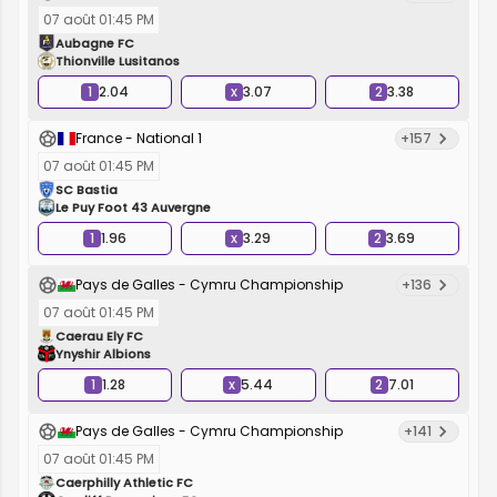
07 août 01:45 PM
Aubagne FC
Thionville Lusitanos
1
2.04
x
3.07
2
3.38
France - National 1
+157
07 août 01:45 PM
SC Bastia
Le Puy Foot 43 Auvergne
1
1.96
x
3.29
2
3.69
Pays de Galles - Cymru Championship
+136
07 août 01:45 PM
Caerau Ely FC
Ynyshir Albions
1
1.28
x
5.44
2
7.01
Pays de Galles - Cymru Championship
+141
07 août 01:45 PM
Caerphilly Athletic FC