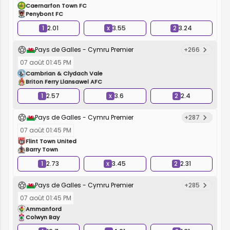
Caernarfon Town FC
Penybont FC
1
2.01
x
3.55
2
3.24
Pays de Galles - Cymru Premier
+266
07 août 01:45 PM
Cambrian & Clydach Vale
Briton Ferry Llansawel AFC
1
2.57
x
3.6
2
2.4
Pays de Galles - Cymru Premier
+287
07 août 01:45 PM
Flint Town United
Barry Town
1
2.73
x
3.45
2
2.31
Pays de Galles - Cymru Premier
+285
07 août 01:45 PM
Ammanford
Colwyn Bay