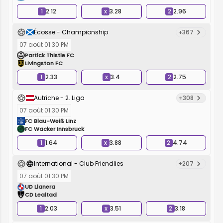
1
2.12
x
3.28
2
2.96
Écosse - Championship
+367
07 août 01:30 PM
Partick Thistle FC
Livingston FC
1
2.33
x
3.4
2
2.75
Autriche - 2. Liga
+308
07 août 01:30 PM
FC Blau-Weiß Linz
FC Wacker Innsbruck
1
1.64
x
3.88
2
4.74
International - Club Friendlies
+207
07 août 01:30 PM
UD Llanera
CD Lealtad
1
2.03
x
3.51
2
3.18