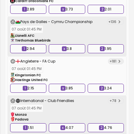
Cardiff Draconians FC
1
2.89
x
3.73
2
2.01
Pays de Galles - Cymru Championship
+136
07 août 01:45 PM
Llanelli AFC
Trethomas Bluebirds
1
2.94
x
3.8
2
1.95
Angleterre - FA Cup
+181
07 août 01:45 PM
Kingstonian FC
Hastings United FC
1
2.15
x
3.85
2
3.24
International - Club Friendlies
+78
07 août 01:45 PM
Monza
Padova
1
1.51
x
4.07
2
4.76