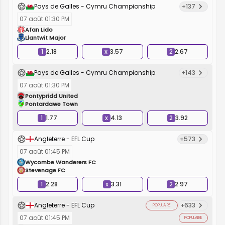
Pays de Galles - Cymru Championship
+137
07 août 01:30 PM
Afan Lido
Llantwit Major
1
2.18
x
3.57
2
2.67
Pays de Galles - Cymru Championship
+143
07 août 01:30 PM
Pontypridd United
Pontardawe Town
1
1.77
x
4.13
2
3.92
Angleterre - EFL Cup
+573
07 août 01:45 PM
Wycombe Wanderers FC
Stevenage FC
1
2.28
x
3.31
2
2.97
Angleterre - EFL Cup
+633
POPULAIRE
07 août 01:45 PM
POPULAIRE