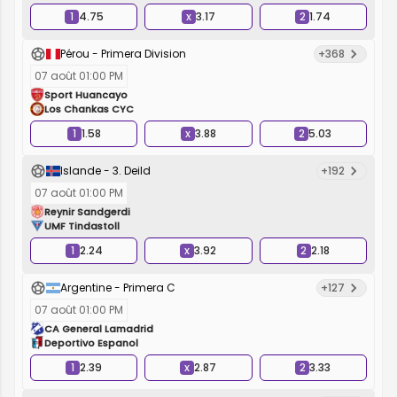
1
4.75
x
3.17
2
1.74
Pérou - Primera Division
+368
07 août 01:00 PM
Sport Huancayo
Los Chankas CYC
1
1.58
x
3.88
2
5.03
Islande - 3. Deild
+192
07 août 01:00 PM
Reynir Sandgerdi
UMF Tindastoll
1
2.24
x
3.92
2
2.18
Argentine - Primera C
+127
07 août 01:00 PM
CA General Lamadrid
Deportivo Espanol
1
2.39
x
2.87
2
3.33