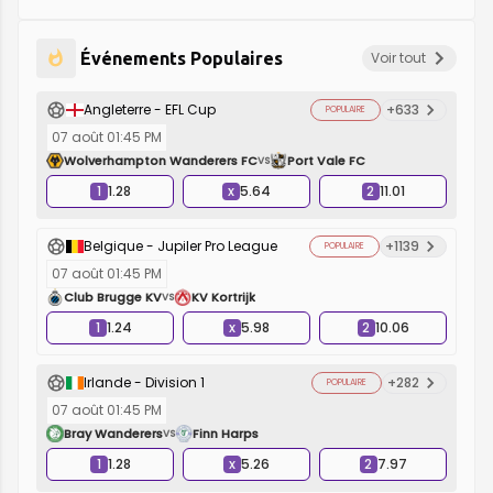
Événements Populaires
Voir tout
Angleterre - EFL Cup
+633
POPULAIRE
07 août 01:45 PM
Wolverhampton Wanderers FC
Port Vale FC
VS
1
1.28
x
5.64
2
11.01
Belgique - Jupiler Pro League
+1139
POPULAIRE
07 août 01:45 PM
Club Brugge KV
KV Kortrijk
VS
1
1.24
x
5.98
2
10.06
Irlande - Division 1
+282
POPULAIRE
07 août 01:45 PM
Bray Wanderers
Finn Harps
VS
1
1.28
x
5.26
2
7.97