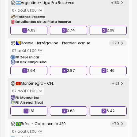
Argentine - Liga Pro Reserves
+183
07 août 01:00 PM
Platense Reserve
Estudiantes de La Plata Reserve
1
4.03
x
2.74
2
2.08
Bosnie-Herzégovine - Premier League
+173
07 août 01:00 PM
FK Zeljeznicar
FK BSK Banja Luka
1
2.64
x
2.97
2
2.46
Monténégro - CFL 1
+121
07 août 01:00 PM
FK Mornar Bar
FK Arsenal Tivat
1
1.61
x
3.63
2
6.42
Brésil - Catarinense U20
+70
07 août 01:00 PM