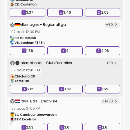
CD Castellon
1
3.37
x
3.49
2
2.03
Allemagne - Regionalliga
+90
07 août 12:30 PM
FC Gutersloh
VfL Bochum 1848 II
1
1.66
x
4
2
4.08
International - Club Friendlies
+80
07 août 12:45 PM
Chiclana CF
Xerez CD
1
5.12
x
3.82
2
1.55
Pays-Bas - Eredivisie
+1480
07 août 01:00 PM
SC Cambuur Leeuwarden
SBV Excelsior
1
2.53
x
3.61
2
2.6