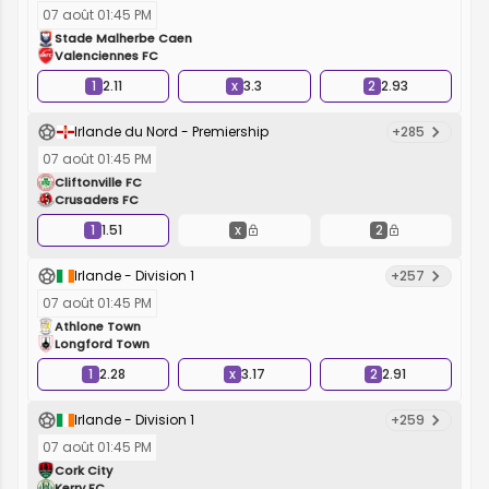
07 août 01:45 PM
Stade Malherbe Caen
Valenciennes FC
1
2.11
x
3.3
2
2.93
Irlande du Nord - Premiership
+285
07 août 01:45 PM
Cliftonville FC
Crusaders FC
1
1.51
x
2
Irlande - Division 1
+257
07 août 01:45 PM
Athlone Town
Longford Town
1
2.28
x
3.17
2
2.91
Irlande - Division 1
+259
07 août 01:45 PM
Cork City
Kerry FC