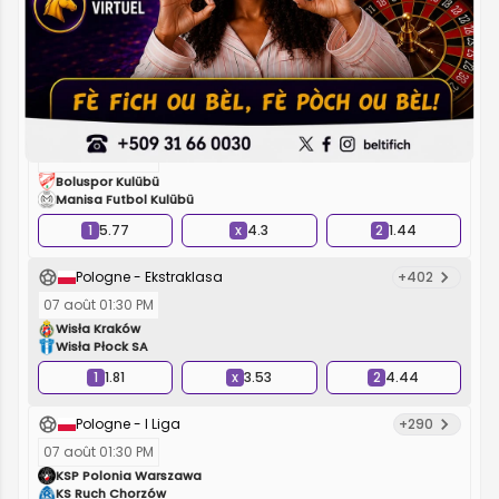
07 août 01:30 PM
VfL Bochum 1848
Hertha BSC
1
2.31
x
3.58
2
2.87
Turquie - 1. Lig
+256
07 août 01:30 PM
Boluspor Kulübü
Manisa Futbol Kulübü
1
5.77
x
4.3
2
1.44
Pologne - Ekstraklasa
+402
07 août 01:30 PM
Wisła Kraków
Wisła Płock SA
1
1.81
x
3.53
2
4.44
Pologne - I Liga
+290
07 août 01:30 PM
KSP Polonia Warszawa
KS Ruch Chorzów