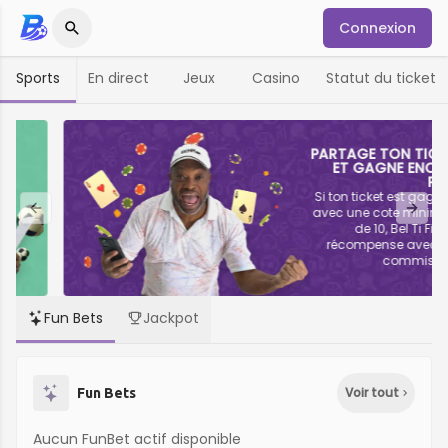
Connexion
Sports
En direct
Jeux
Casino
Statut du ticket
PARTAGE TON TICKET
ET GAGNE ENCORE
PLUS!
Si ton ticket est gagnant
avec une cote minimum
Previous slide
Next 
de 10, Bel Ti Fich te
récompense avec une
commission!
Fun Bets
Jackpot
Voir tout
Fun Bets
Aucun FunBet actif disponible