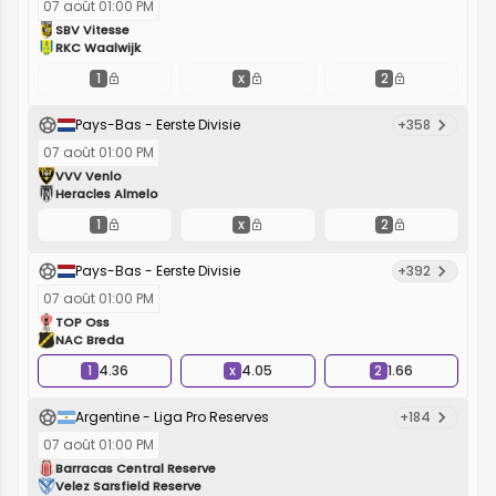
07 août 01:00 PM
SBV Vitesse
RKC Waalwijk
1
x
2
Pays-Bas - Eerste Divisie
+358
07 août 01:00 PM
VVV Venlo
Heracles Almelo
1
x
2
Pays-Bas - Eerste Divisie
+392
07 août 01:00 PM
TOP Oss
NAC Breda
1
4.36
x
4.05
2
1.66
Argentine - Liga Pro Reserves
+184
07 août 01:00 PM
Barracas Central Reserve
Velez Sarsfield Reserve